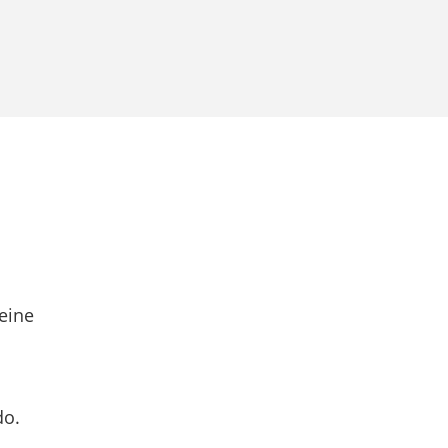
eine
do.