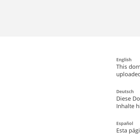
English
This dom
uploaded
Deutsch
Diese Do
Inhalte h
Español
Esta pág